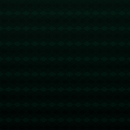
這一數字的背後還象徵著球迷文化的蓬勃發展。無論是灣
區的主場球迷，還是全球範圍內的擁躉，勇士隊毋庸置疑
已成為籃球世界中的品牌力量。