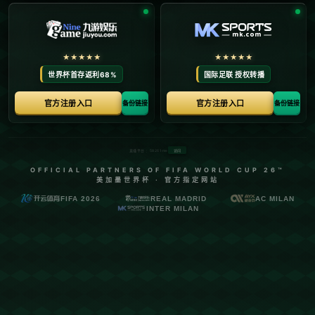
新闻中心
分类
奥尔良羽球大师赛｜3局挫台北组合 荣韵报到8强.
发布日期：2026-08-08